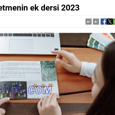
etmenin ek dersi 2023
A
+
A
-