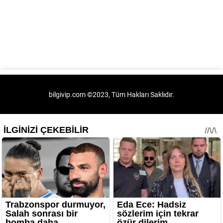
bilgivip.com ©2023, Tüm Hakları Saklıdır.