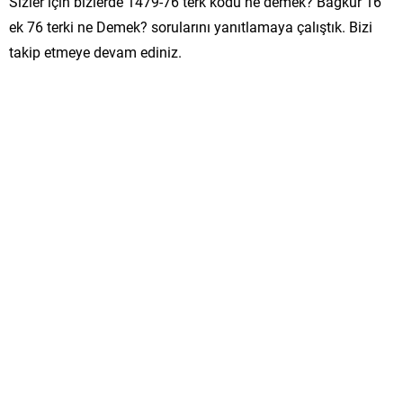
Sizler için bizlerde 1479-76 terk kodu ne demek? Bağkur 16
ek 76 terki ne Demek? sorularını yanıtlamaya çalıştık. Bizi
takip etmeye devam ediniz.