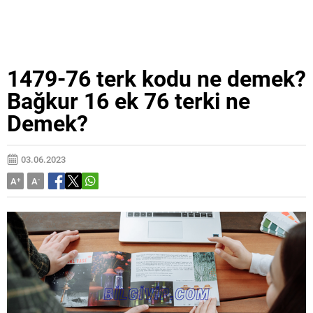
1479-76 terk kodu ne demek?
Bağkur 16 ek 76 terki ne
Demek?
03.06.2023
A
+
A
-