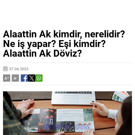
Alaattin Ak kimdir, nerelidir?
Ne iş yapar? Eşi kimdir?
Alaattin Ak Döviz?
27.04.2023
A
+
A
-