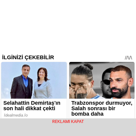
REKLAMI KAPAT