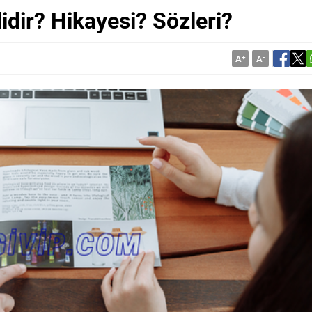
idir? Hikayesi? Sözleri?
A
+
A
-