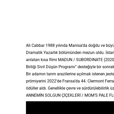
Ali Cabbar 1988 yılında Manisa’da doğdu ve büyüd
Dramatik Yazarlık bölümünden mezun oldu. İstanb
anlatan kısa filmi MADUN / SUBORDINATE (2020) il
Birliği Sivil Düşün Programı” desteğiyle bir so
Bir adamın tarım arazilerine açılmak istenen jeot
prömiyerini 2022’de Fransa’da 44. Clermont Ferran
ödüller aldı. Genellikle çevre ve sürdürülebilirlik 
ANNEMİN SOLGUN ÇİÇEKLERİ / MOM’S PALE FLOW