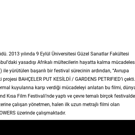
ü. 2013 yılında 9 Eylül Üniversitesi Güzel Sanatlar Fakültesi
ul’daki yasadışı Afrikalı mültecilerin hayatta kalma mücadeles
e yürütülen başarılı bir festival sürecinin ardından, “Avrupa
nraki projesi BAHÇELER PUT KESİLDİ / GARDENS PETRIFIED’i çekti
ermal kuyularına karşı verdiği mücadeleyi anlatan bu filmi, düny
d Kısa Film Festivali’nde yaptı ve çevre temalı birçok festivald
üzerine çalışan yönetmen, halen ilk uzun metrajlı filmi olan
ERS üzerinde çalışmaktadır.