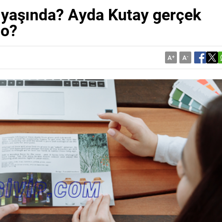
 yaşında? Ayda Kutay gerçek
lo?
A
+
A
-