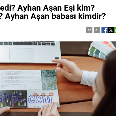
pedi? Ayhan Aşan Eşi kim?
i? Ayhan Aşan babası kimdir?
A
+
A
-