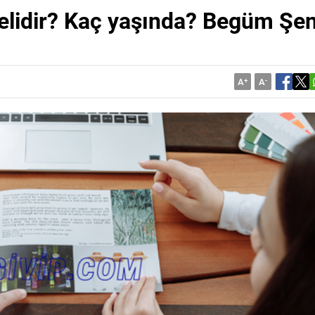
lidir? Kaç yaşında? Begüm Şe
A
+
A
-