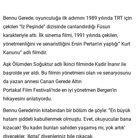
Bennu Gerede, oyunculuğa ilk adımını 1989 yılında TRT için
çekilen “İz Peşinde” dizisinde canlandırdığı Füsun
karakteriyle attı. İlk sinema filmi, 1991 yılında çekilen,
yönetmenliğini ve senaristliğini Ersin Pertan‘ın yaptığı” Kurt
Kanunu” adlı filmdir.
Aşk Ölümden Soğuktur adlı İkinci filminde Kadir İnanır ile
başrolde yer aldı. Bu filmin yönetmeni olan ve senaryosunu
da yazan annesi Canan Gerede Altın
Portakal Film Festivali’nde en iyi yönetmen Bergen‘in
hikayesini anlatıyordu.
Bennu Gerede’nin kitabından bir bölüm de şöyle: ”En büyük
hatam şiddeti kabullenmek olmuştu. Evet, okuyucular bana
kızacak! ‘Bu kadın bunları sahiden yaşamış mı, yok artık’
diyecekler. ‘Aptal’ diyenleriniz bile çıkacak.