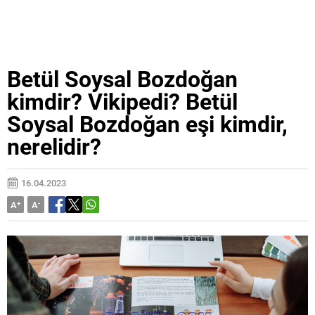
Betül Soysal Bozdoğan
kimdir? Vikipedi? Betül
Soysal Bozdoğan eşi kimdir,
nerelidir?
16.04.2023
A
+
A
-