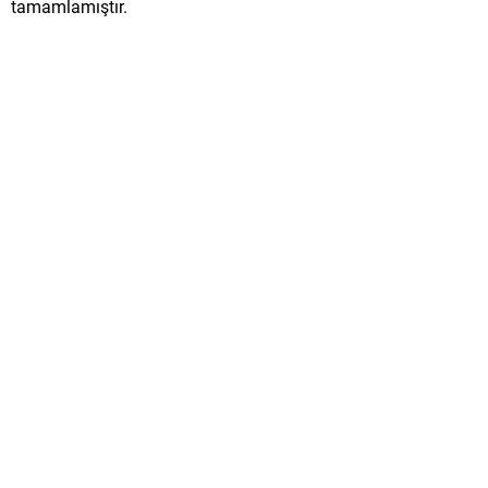
tamamlamıştır.