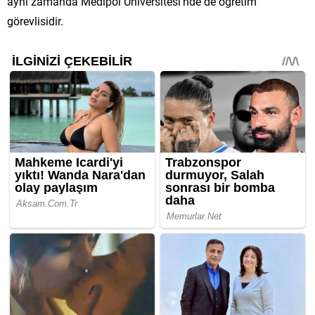
aynı zamanda Medipol Üniversitesi’nde de öğretim
görevlisidir.