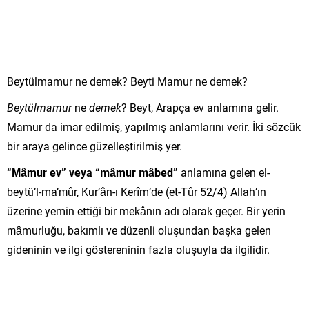
Beytülmamur ne demek? Beyti Mamur ne demek?
Beytülmamur
ne
demek
? Beyt, Arapça ev anlamına gelir.
Mamur da imar edilmiş, yapılmış anlamlarını verir. İki sözcük
bir araya gelince güzelleştirilmiş yer.
“Mâmur ev” veya “mâmur mâbed”
anlamına gelen el-
beytü’l-ma’mûr, Kur’ân-ı Kerîm’de (et-Tûr 52/4) Allah’ın
üzerine yemin ettiği bir mekânın adı olarak geçer. Bir yerin
mâmurluğu, bakımlı ve düzenli oluşundan başka gelen
gideninin ve ilgi göstereninin fazla oluşuyla da ilgilidir.