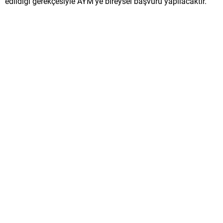
edildiği gerekçesiyle AYM’ye bireysel başvuru yapılacaktır.