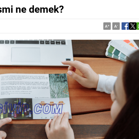
ismi ne demek?
A
+
A
-