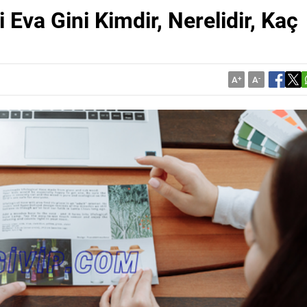
 Eva Gini Kimdir, Nerelidir, Kaç
A
+
A
-