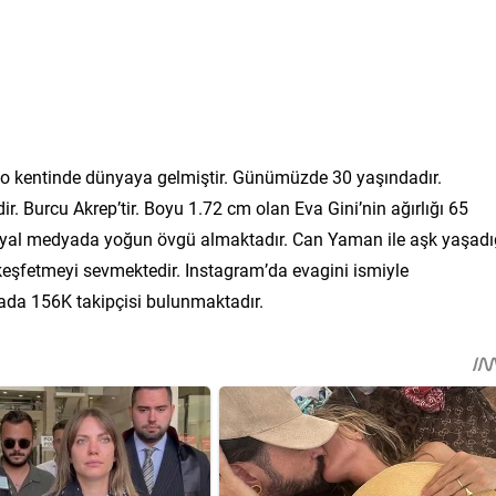
ano kentinde dünyaya gelmiştir. Günümüzde 30 yaşındadır.
r. Burcu Akrep’tir. Boyu 1.72 cm olan Eva Gini’nin ağırlığı 65
le sosyal medyada yoğun övgü almaktadır. Can Yaman ile aşk yaşadı
 keşfetmeyi sevmektedir. Instagram’da evagini ismiyle
ada 156K takipçisi bulunmaktadır.