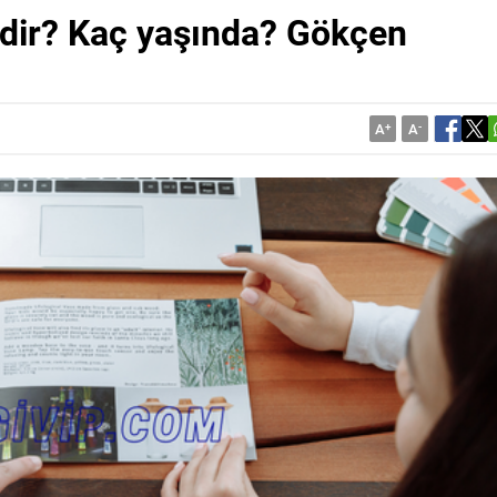
dir? Kaç yaşında? Gökçen
A
+
A
-