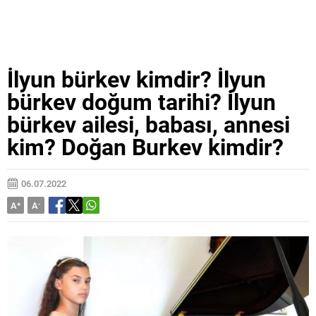
İlyun bürkev kimdir? İlyun
bürkev doğum tarihi? İlyun
bürkev ailesi, babası, annesi
kim? Doğan Burkev kimdir?
06.07.2022
A
+
A
-