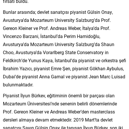
fırsatı buldu.
Bunlar arasında; devlet sanatçısı piyanist Gülsin Onay,
Avusturya’da Mozarteum University Salzburg’da Prof.
Gereon Kleiner ve Prof. Andreas Weber, İtalya’da Prof.
Vincenzo Barzani, İstanbul’da Perim Hamidoğlu,
Avusturya’da Mozarteum University Salzburg’da Shaun
Choo, Avusturya’da Vorarlberg State Conservatory in
Feldkirch’de Yunus Kaya, İstanbul’da piyanist ve orkestra şefi
İbrahim Yazıcı, piyanist Emre Şen, piyanist Gökhan Aybulus,
Dubai’de piyanist Anna Gamal ve piyanist Jean Marc Luisad
bulunmaktadır.
Piyanist İlyun Bürkev, eğitiminin önemli bir parçası olan
Mozarteum Üniversitesi’nde senenin belirli dönemlerinde
Prof. Gereon Kleiner ve Andreas Weber’den masterclass
dersleri almaya devam etmektedir. 2019 Mart’ta devlet
sanatçısı Sayın Gülsin Onay ile tanışan İlyun Bürkev, son iki