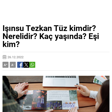
Işınsu Tezkan Tüz kimdir?
Nerelidir? Kaç yaşında? Eşi
kim?
26.12.2022
A
+
A
-