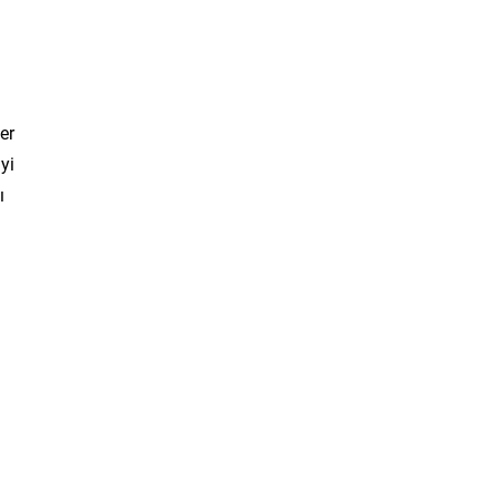
er
yi
ı