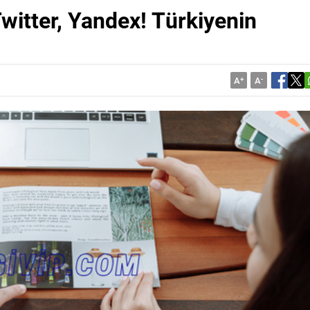
witter, Yandex! Türkiyenin
A
+
A
-