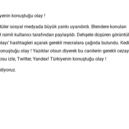
iyenin konuştuğu olay !
ntüler sosyal medyada büyük yankı uyandırdı. Blendere konulan
 isimli kullanıcı tarafından paylaşıldı. Dehşete düşüren görüntül
olayı’ hashtagleri açarak gerekli mecralara çağrıda bulundu. Kedi
konuştuğu olay ! Yazıklar olsun diyerek bu canilerin gerekli cezay
deosu izle, Twitter, Yandex! Türkiyenin konuştuğu olay !
ediyoruz.