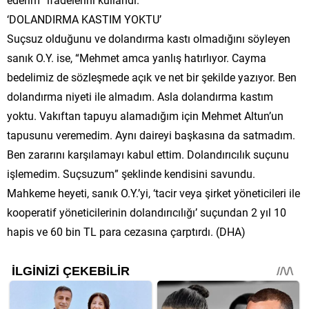
‘DOLANDIRMA KASTIM YOKTU’
Suçsuz olduğunu ve dolandırma kastı olmadığını söyleyen
sanık O.Y. ise, “Mehmet amca yanlış hatırlıyor. Cayma
bedelimiz de sözleşmede açık ve net bir şekilde yazıyor. Ben
dolandırma niyeti ile almadım. Asla dolandırma kastım
yoktu. Vakıftan tapuyu alamadığım için Mehmet Altun’un
tapusunu veremedim. Aynı daireyi başkasına da satmadım.
Ben zararını karşılamayı kabul ettim. Dolandırıcılık suçunu
işlemedim. Suçsuzum” şeklinde kendisini savundu.
Mahkeme heyeti, sanık O.Y.’yi, ‘tacir veya şirket yöneticileri ile
kooperatif yöneticilerinin dolandırıcılığı’ suçundan 2 yıl 10
hapis ve 60 bin TL para cezasına çarptırdı. (DHA)