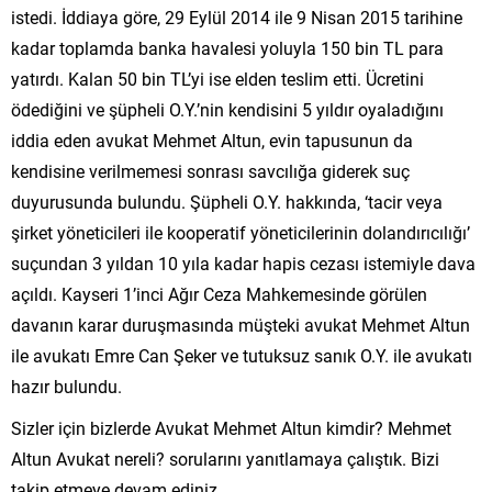
istedi. İddiaya göre, 29 Eylül 2014 ile 9 Nisan 2015 tarihine
kadar toplamda banka havalesi yoluyla 150 bin TL para
yatırdı. Kalan 50 bin TL’yi ise elden teslim etti. Ücretini
ödediğini ve şüpheli O.Y.’nin kendisini 5 yıldır oyaladığını
iddia eden avukat Mehmet Altun, evin tapusunun da
kendisine verilmemesi sonrası savcılığa giderek suç
duyurusunda bulundu. Şüpheli O.Y. hakkında, ‘tacir veya
şirket yöneticileri ile kooperatif yöneticilerinin dolandırıcılığı’
suçundan 3 yıldan 10 yıla kadar hapis cezası istemiyle dava
açıldı. Kayseri 1’inci Ağır Ceza Mahkemesinde görülen
davanın karar duruşmasında müşteki avukat Mehmet Altun
ile avukatı Emre Can Şeker ve tutuksuz sanık O.Y. ile avukatı
hazır bulundu.
Sizler için bizlerde Avukat Mehmet Altun kimdir? Mehmet
Altun Avukat nereli? sorularını yanıtlamaya çalıştık. Bizi
takip etmeye devam ediniz.