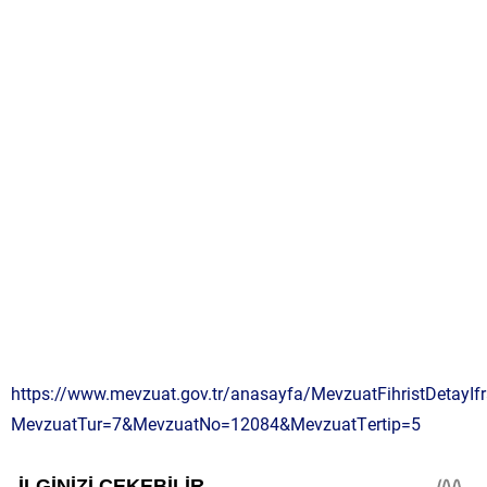
https://www.mevzuat.gov.tr/anasayfa/MevzuatFihristDetayIf
MevzuatTur=7&MevzuatNo=12084&MevzuatTertip=5