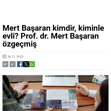
Mert Başaran kimdir, kiminle
evli? Prof. dr. Mert Başaran
özgeçmiş
30.11.2023
A
+
A
-