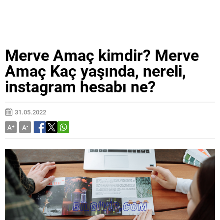
Merve Amaç kimdir? Merve
Amaç Kaç yaşında, nereli,
instagram hesabı ne?
31.05.2022
A
+
A
-