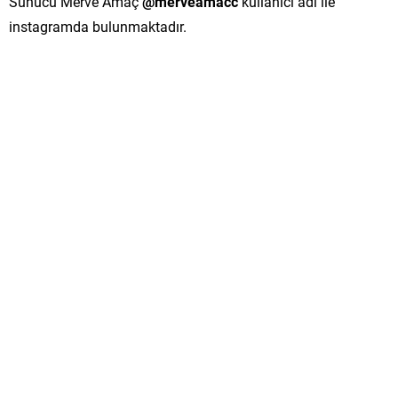
Sunucu Merve Amaç
@merveamacc
kullanıcı adı ile
instagramda bulunmaktadır.