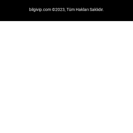
bilgivip.com ©2023, Tüm Hakları Saklıdır.