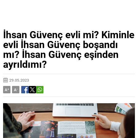
İhsan Güvenç evli mi? Kiminle
evli İhsan Güvenç boşandı
mı? İhsan Güvenç eşinden
ayrıldımı?
29.05.2023
A
+
A
-