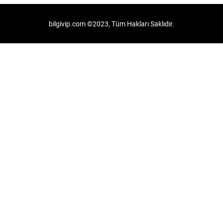
bilgivip.com ©2023, Tüm Hakları Saklıdır.