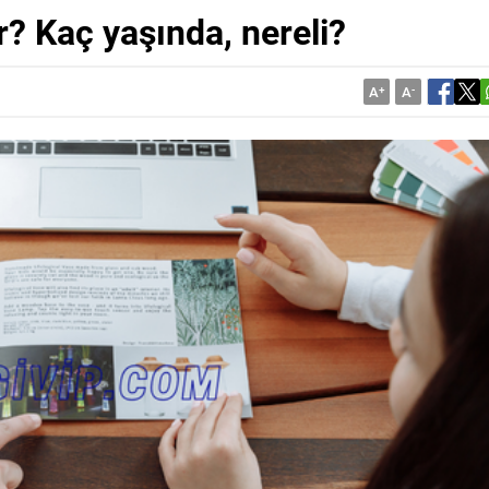
? Kaç yaşında, nereli?
A
+
A
-