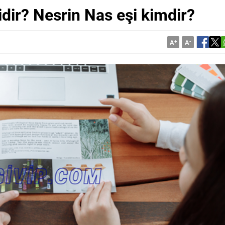
idir? Nesrin Nas eşi kimdir?
A
+
A
-