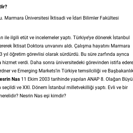
dir?
Marmara Üniversitesi İktisadi ve İdari Bilimler Fakültesi
ı ile ilgili etüt ve incelemeler yaptı. Türkiye’ye dönerek İstanbul
 vererek İktisat Doktora unvanını aldı. Çalışma hayatını Marmara
 13 yıl öğretim görevlisi olarak sürdürdü. Bu süre zarfında ayrıca
izmet verdi. Daha sonra üniversitedeki görevinden istifa eder
rdner ve Emerging Markets’in Türkiye temsilciliği ve Başbakanlı
esrin Nas
11 Ekim 2003 tarihinde yapılan ANAP 8. Olağan Büyü
çildi ve XXI. Dönem İstanbul milletvekilliği yaptı. Evli ve bir
 nerelidir? Nesrin Nas eşi kimdir?