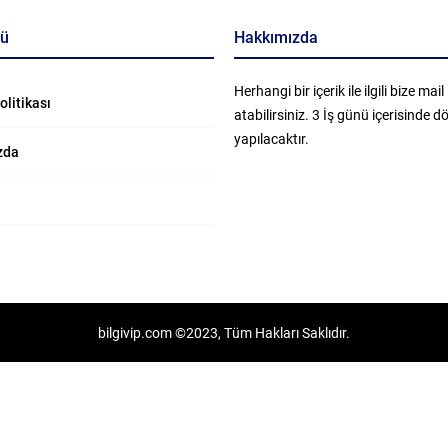
nü
Hakkımızda
Herhangi bir içerik ile ilgili bize mail
Politikası
atabilirsiniz. 3 İş günü içerisinde 
yapılacaktır.
zda
bilgivip.com ©2023, Tüm Hakları Saklıdır.