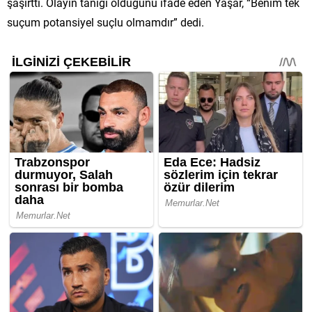
şaşırttı. Olayın tanığı olduğunu ifade eden Yaşar, “Benim tek
suçum potansiyel suçlu olmamdır” dedi.