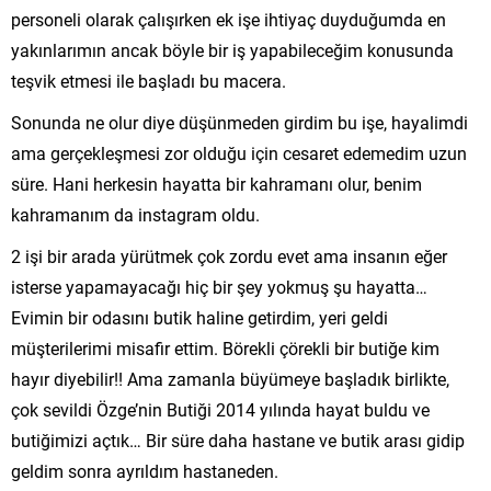
personeli olarak çalışırken ek işe ihtiyaç duyduğumda en
yakınlarımın ancak böyle bir iş yapabileceğim konusunda
teşvik etmesi ile başladı bu macera.
Sonunda ne olur diye düşünmeden girdim bu işe, hayalimdi
ama gerçekleşmesi zor olduğu için cesaret edemedim uzun
süre. Hani herkesin hayatta bir kahramanı olur, benim
kahramanım da instagram oldu.
2 işi bir arada yürütmek çok zordu evet ama insanın eğer
isterse yapamayacağı hiç bir şey yokmuş şu hayatta…
Evimin bir odasını butik haline getirdim, yeri geldi
müşterilerimi misafir ettim. Börekli çörekli bir butiğe kim
hayır diyebilir!! Ama zamanla büyümeye başladık birlikte,
çok sevildi Özge’nin Butiği 2014 yılında hayat buldu ve
butiğimizi açtık… Bir süre daha hastane ve butik arası gidip
geldim sonra ayrıldım hastaneden.