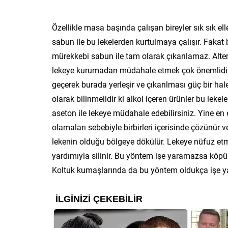
Özellikle masa başında çalışan bireyler sık sık ell
sabun ile bu lekelerden kurtulmaya çalışır. Fakat 
mürekkebi sabun ile tam olarak çıkarılamaz. Altern
lekeye kurumadan müdahale etmek çok önemlidir. 
geçerek burada yerleşir ve çıkarılması güç bir ha
olarak bilinmelidir ki alkol içeren ürünler bu lek
aseton ile lekeye müdahale edebilirsiniz. Yine en
olamaları sebebiyle birbirleri içerisinde çözünür 
lekenin olduğu bölgeye dökülür. Lekeye nüfuz etm
yardımıyla silinir. Bu yöntem işe yaramazsa köpüre
Koltuk kumaşlarında da bu yöntem oldukça işe ya