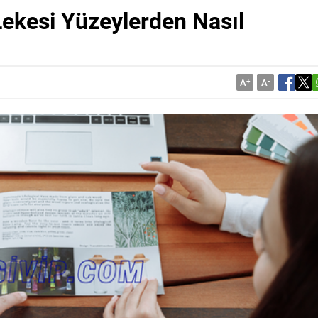
ekesi Yüzeylerden Nasıl
A
+
A
-