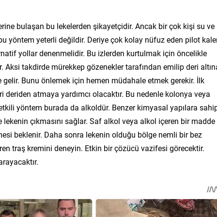
erine bulaşan bu lekelerden şikayetçidir. Ancak bir çok kişi su ve
bu yöntem yeterli değildir. Deriye çok kolay nüfuz eden pilot kal
atif yollar denenmelidir. Bu izlerden kurtulmak için öncelikle
Aksi takdirde mürekkep gözenekler tarafından emilip deri altın
le gelir. Bunu önlemek için hemen müdahale etmek gerekir. İlk
eleri deriden atmaya yardımcı olacaktır. Bu nedenle kolonya veya
 etkili yöntem burada da alkoldür. Benzer kimyasal yapılara sahi
ve lekenin çıkmasını sağlar. Saf alkol veya alkol içeren bir madde
esi beklenir. Daha sonra lekenin olduğu bölge nemli bir bez
n traş kremini deneyin. Etkin bir çözücü vazifesi görecektir.
rayacaktır.