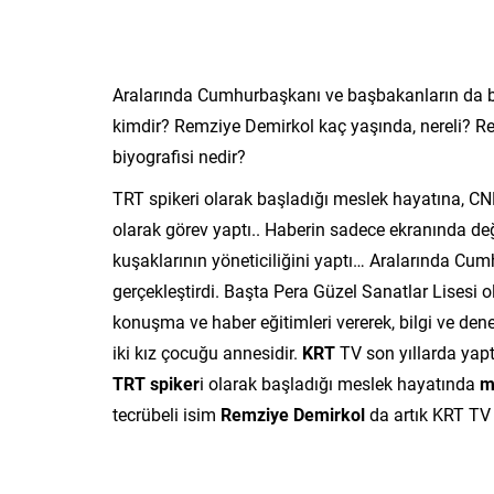
Aralarında Cumhurbaşkanı ve başbakanların da b
kimdir? Remziye Demirkol kaç yaşında, nereli? R
biyografisi nedir?
TRT spikeri olarak başladığı meslek hayatına, CN
olarak görev yaptı.. Haberin sadece ekranında değ
kuşaklarının yöneticiliğini yaptı… Aralarında Cu
gerçekleştirdi. Başta Pera Güzel Sanatlar Lisesi 
konuşma ve haber eğitimleri vererek, bilgi ve deneyi
iki kız çocuğu annesidir.
KRT
TV son yıllarda yaptı
TRT
spiker
i olarak başladığı meslek hayatında
m
tecrübeli isim
Remziye Demirkol
da artık KRT TV i