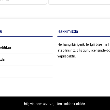
nü
Hakkımızda
Herhangi bir içerik ile ilgili bize mail
Politikası
atabilirsiniz. 3 İş günü içerisinde 
yapılacaktır.
zda
bilgivip.com ©2023, Tüm Hakları Saklıdır.