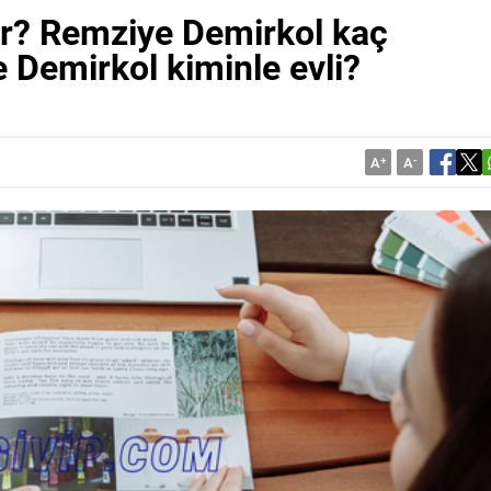
r? Remziye Demirkol kaç
 Demirkol kiminle evli?
A
+
A
-