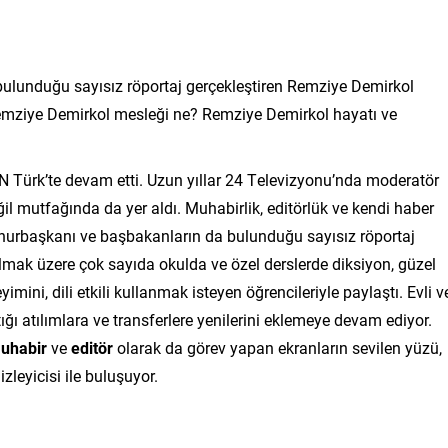
ulunduğu sayısız röportaj gerçekleştiren Remziye Demirkol
emziye Demirkol mesleği ne? Remziye Demirkol hayatı ve
N Türk’te devam etti. Uzun yıllar 24 Televizyonu’nda moderatör
il mutfağında da yer aldı. Muhabirlik, editörlük ve kendi haber
mhurbaşkanı ve başbakanların da bulunduğu sayısız röportaj
olmak üzere çok sayıda okulda ve özel derslerde diksiyon, güzel
mini, dili etkili kullanmak isteyen öğrencileriyle paylaştı. Evli v
ğı atılımlara ve transferlere yenilerini eklemeye devam ediyor.
uhabir
ve
editör
olarak da görev yapan ekranların sevilen yüzü,
zleyicisi ile buluşuyor.