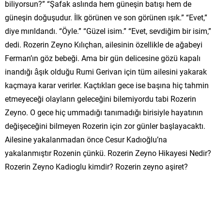
biliyorsun?” “Şafak aslında hem güneşin batışı hem de
güneşin doğuşudur. İlk görünen ve son görünen ışık.” “Evet,”
diye mırıldandı. “Öyle.” “Güzel isim.” “Evet, sevdiğim bir isim,”
dedi. Rozerin Zeyno Kılıçhan, ailesinin özellikle de ağabeyi
Ferman’ın göz bebeği. Ama bir gün delicesine gözü kapalı
inandığı âşık olduğu Rumi Gerivan için tüm ailesini yakarak
kaçmaya karar verirler. Kaçtıkları gece ise başına hiç tahmin
etmeyeceği olayların geleceğini bilemiyordu tabi Rozerin
Zeyno. O gece hiç ummadığı tanımadığı birisiyle hayatının
değişeceğini bilmeyen Rozerin için zor günler başlayacaktı.
Ailesine yakalanmadan önce Cesur Kadıoğlu’na
yakalanmıştır Rozenin çünkü. Rozerin Zeyno Hikayesi Nedir?
Rozerin Zeyno Kadioglu kimdir? Rozerin zeyno aşiret?