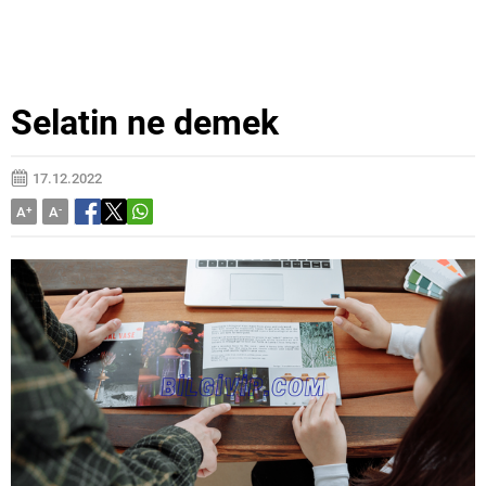
Selatin ne demek
17.12.2022
A
+
A
-