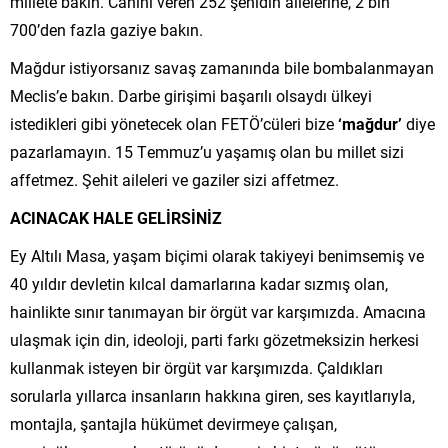
millete bakın. Canını veren 252 şehidin ailelerine, 2 bin
700’den fazla gaziye bakın.
Mağdur istiyorsanız savaş zamanında bile bombalanmayan
Meclis’e bakın. Darbe girişimi başarılı olsaydı ülkeyi
istedikleri gibi yönetecek olan FETÖ’cüleri bize
‘mağdur’
diye
pazarlamayın. 15 Temmuz’u yaşamış olan bu millet sizi
affetmez. Şehit aileleri ve gaziler sizi affetmez.
ACINACAK
HALE GELİRSİNİZ
Ey Altılı Masa, yaşam biçimi olarak takiyeyi benimsemiş ve
40 yıldır devletin kılcal damarlarına kadar sızmış olan,
hainlikte sınır tanımayan bir örgüt var karşımızda. Amacına
ulaşmak için din, ideoloji, parti farkı gözetmeksizin herkesi
kullanmak isteyen bir örgüt var karşımızda. Çaldıkları
sorularla yıllarca insanların hakkına giren, ses kayıtlarıyla,
montajla, şantajla hükümet devirmeye çalışan,