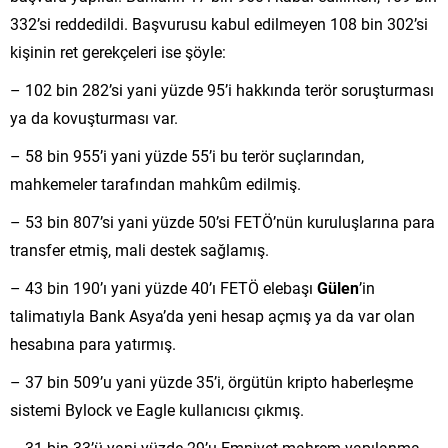
332’si reddedildi. Başvurusu kabul edilmeyen 108 bin 302’si
kişinin ret gerekçeleri ise şöyle:
– 102 bin 282’si yani yüzde 95’i hakkında terör soruşturması
ya da kovuşturması var.
– 58 bin 955’i yani yüzde 55’i bu terör suçlarından,
mahkemeler tarafından mahkûm edilmiş.
– 53 bin 807’si yani yüzde 50’si FETÖ’nün kuruluşlarına para
transfer etmiş, mali destek sağlamış.
– 43 bin 190’ı yani yüzde 40’ı FETÖ elebaşı
Gülen
’in
talimatıyla Bank Asya’da yeni hesap açmış ya da var olan
hesabına para yatırmış.
– 37 bin 509’u yani yüzde 35’i, örgütün kripto haberleşme
sistemi Bylock ve Eagle kullanıcısı çıkmış.
– 31 bin 33’ü yani yüzde 29’u Emniyet mahrem yapılanma