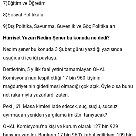
7)Eğitim ve Öğretim
8)Sosyal Politikalar
9)Dış Politika, Savunma, Güvenlik ve Göç Politikaları
Hürriyet Yazarı Nedim Şener bu konuda ne dedi?
Nedim şener bu konuda 3 Şubat günü yazdığı yazısında
aşağıdaki içeriği paylaştı.
Dertlerinin, 5 yıllık faaliyetini tamamlayan OHAL
Komisyonu’nun tespit ettiği 17 bin 960 kişinin
mağduriyetinin giderilmesi olmadığı çok açık. Öyle olsa bunu
net rakamıyla yazarlardı zaten.
Peki , 6’lı Masa kimleri iade edecek, suç, suçlu, suçsuz
ayırmadan yeniden yargılama imkânı tanıyacak?
OHAL Komisyonu’na kişi ve kurum olarak 127 bin 929
başvuru yapıldı. Bunların 17 bin 960’ı kabul edilirken, 109 bin