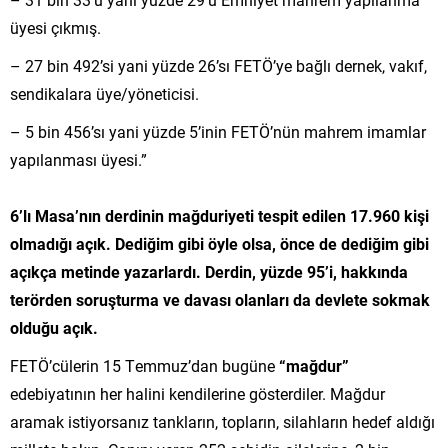
üyesi çıkmış.
– 27 bin 492’si yani yüzde 26’sı FETÖ’ye bağlı dernek, vakıf,
sendikalara üye/yöneticisi.
– 5 bin 456’sı yani yüzde 5’inin FETÖ’nün mahrem imamlar
yapılanması üyesi.”
6’lı Masa’nın derdinin mağduriyeti tespit edilen 17.960 kişi
olmadığı açık. Dediğim gibi öyle olsa, önce de dediğim gibi
açıkça metinde yazarlardı. Derdin, yüzde 95’i, hakkında
terörden soruşturma ve davası olanları da devlete sokmak
olduğu açık.
FETÖ’cülerin 15 Temmuz’dan bugüne
“mağdur”
edebiyatının her halini kendilerine gösterdiler. Mağdur
aramak istiyorsanız tankların, topların, silahların hedef aldığı