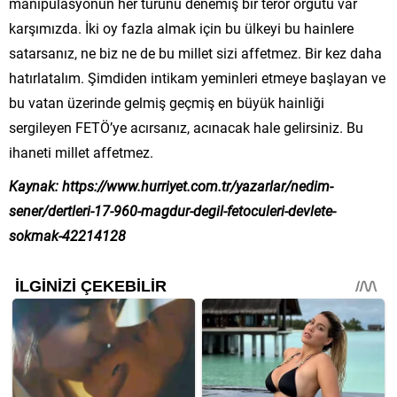
manipülasyonun her türünü denemiş bir terör örgütü var
karşımızda. İki oy fazla almak için bu ülkeyi bu hainlere
satarsanız, ne biz ne de bu millet sizi affetmez. Bir kez daha
hatırlatalım. Şimdiden intikam yeminleri etmeye başlayan ve
bu vatan üzerinde gelmiş geçmiş en büyük hainliği
sergileyen FETÖ’ye acırsanız, acınacak hale gelirsiniz. Bu
ihaneti millet affetmez.
Kaynak: https://www.hurriyet.com.tr/yazarlar/nedim-
sener/dertleri-17-960-magdur-degil-fetoculeri-devlete-
sokmak-42214128