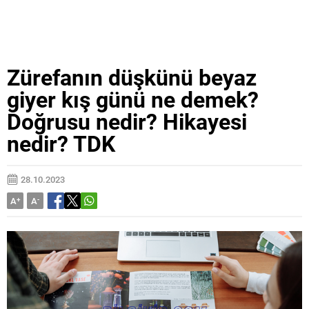
Zürefanın düşkünü beyaz
giyer kış günü ne demek?
Doğrusu nedir? Hikayesi
nedir? TDK
28.10.2023
A
+
A
-